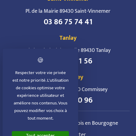
Pl. de la Mairie 89430 Saint-Vinnemer
03 86 75 74 41
Tanlay
Pl. du Général de Gaulle 89430 Tanlay
03 86 75 71 56
Respecter votre vie privée
Commissey
est notre priorité. L'utilisation
de cookies optimise votre
6 Pl. de la Mairie 89430 Commissey
expérience utilisateur et
03 86 75 70 96
améliore nos contenus. Vous
pouvez modifier vos choix à
tout moment.
Liens utiles
Le Tonnerrois en Bourgogne
Nous contacter
Tout accepter